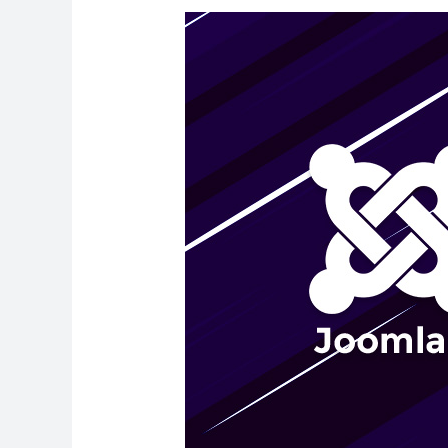
Joomla
4
即
將
到
來！