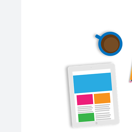
為
何
你
需
要
一
個
網
站？