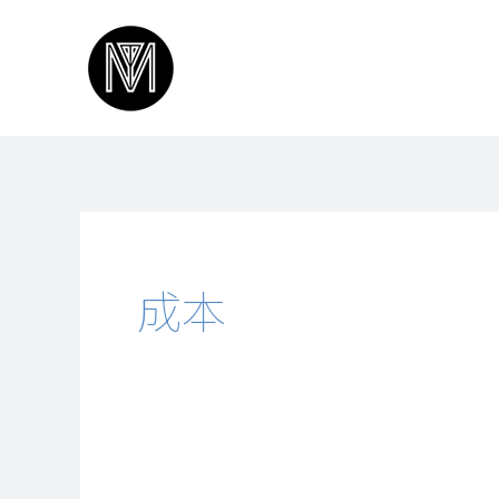
跳
至
主
要
內
容
成本