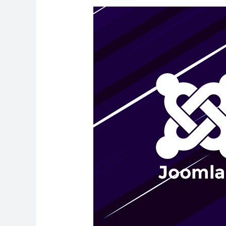
13
個
你
會
愛
上
Joomla!
的
理
由