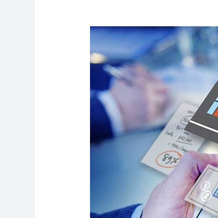
建
置
網
站
到
底
要
花
費
多
少？