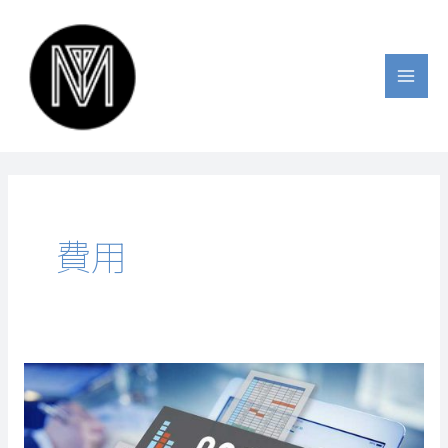
跳
至
主
要
內
容
費用
建
置
網