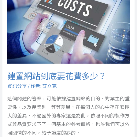
站
到
底
要
花
費
多
少？
建置網站到底要花費多少？
資訊分享
/ 作者:
艾立克
這個問題的答案，可能依據建置網站的目的、對業主的重
要性、以及產業別…等等差異，在每個人的心中存在著極
大的差異．不過國外的專家還是為此，依照不同的製作方
式與品質要求下了一個基本的參考價格，也許我們可以依
照國情的不同，給予適度的斟酌．