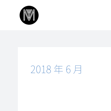
跳
至
主
要
內
容
2018 年 6 月