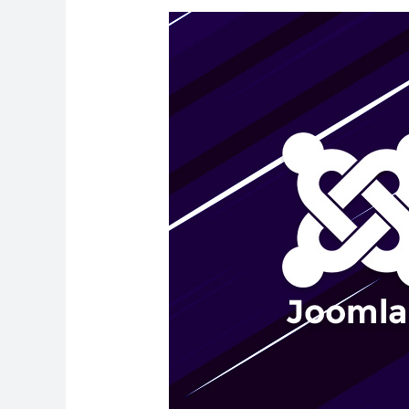
Joomla
4
即
將
到
來！