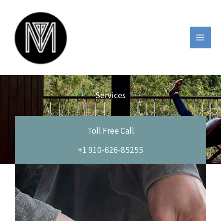
跳
至
主
要
內
容
Services
Toll Free Call
+1 910-626-85255