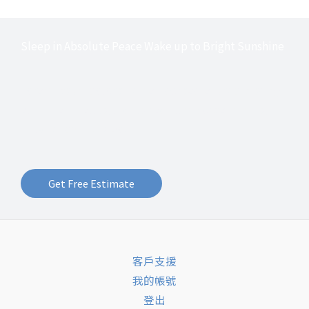
Sleep in Absolute Peace Wake up to Bright Sunshine
Lorem ipsum dolor sit amet, consectetur adipiscing
elit. Ut elit tellus, luctus nec ullamcorper mattis,
pulvinar dapibus leo.
Get Free Estimate
客戶支援
我的帳號
登出