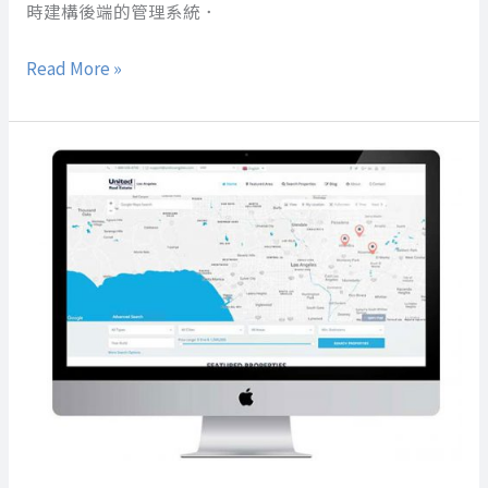
時建構後端的管理系統．
Read More »
美
西
聯
合
地
產