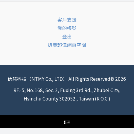
客戶支援
我的帳號
登出
購賣超值網頁空間
信慧科技（NTMY Co., LTD） All Rights Reserved© 2026
9F.-5, No. 168, Sec. 2, Fuxing 3rd Rd., Zhubei City,
Hsinchu County 302052 , Taiwan (R.O.C.)