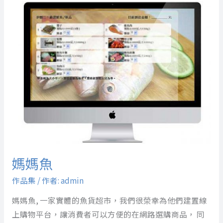
媽
媽
魚
媽媽魚
作品集
/ 作者:
admin
媽媽魚, 一家實體的魚貨超市，我們很榮幸為他們建置線
上購物平台，讓消費者可以方便的在網路選購商品， 同