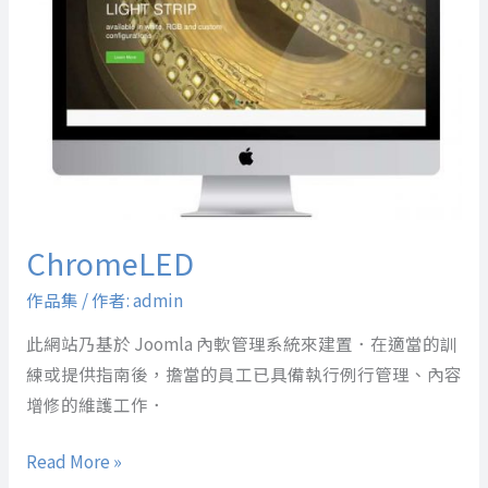
ChromeLED
作品集
/ 作者:
admin
此網站乃基於 Joomla 內軟管理系統來建置．在適當的訓
練或提供指南後，擔當的員工已具備執行例行管理、內容
增修的維護工作．
Read More »