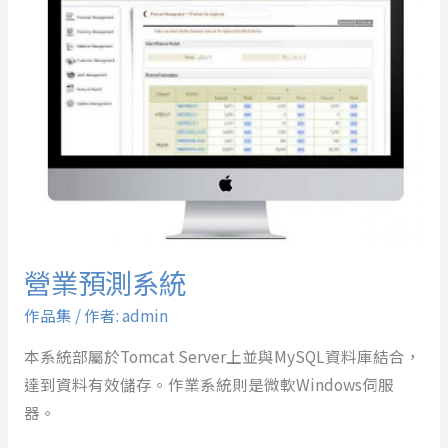
預
測
系
統
營業預測系統
作品集
/ 作者:
admin
本系統部屬於Tomcat Server上並與MySQL資料庫結合，
達到資料有效儲存。作業系統則是微軟Windows伺服
器。